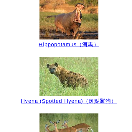
Hippopotamus（河馬）
Hyena (Spotted Hyena)（斑點鬣狗）