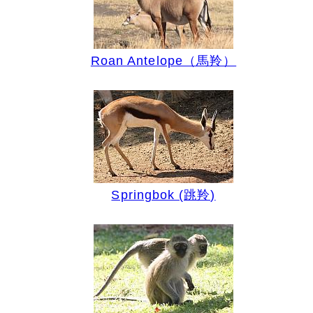
Roan Antelope（馬羚）
Springbok (跳羚)