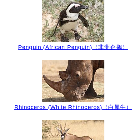
Penguin (African Penguin)（非洲企鵝）
Rhinoceros (White Rhinoceros)（白犀牛）