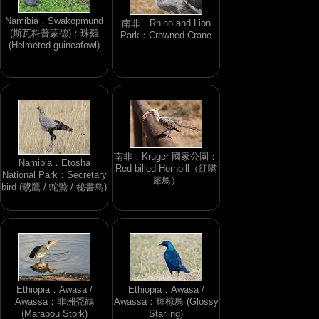
Namibia．Swakopmund
南非．Rhino and Lion
(斯瓦科普蒙德)：珠雞
Park：Crowned Crane
(Helmeted guineafowl)
南非．Kruger 國家公園：
Namibia．Etosha
Red-billed Hornbill（紅嘴
National Park：Secretary
犀鳥）
bird (鷺鷹 / 蛇鷲 / 秘書鳥)
Ethiopia．Awasa /
Ethiopia．Awasa /
Awassa：非洲禿鸛
Awassa：輝椋鳥 (Glossy
(Marabou Stork)
Starling)