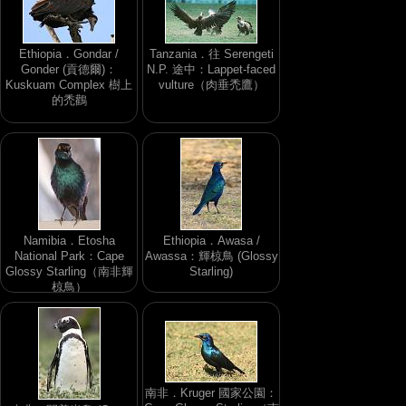
Ethiopia．Gondar /
Tanzania．往 Serengeti
Gonder (貢德爾)：
N.P. 途中：Lappet-faced
Kuskuam Complex 樹上
vulture（肉垂禿鷹）
的禿鸛
Namibia．Etosha
Ethiopia．Awasa /
National Park：Cape
Awassa：輝椋鳥 (Glossy
Glossy Starling（南非輝
Starling)
椋鳥）
南非．Kruger 國家公園：