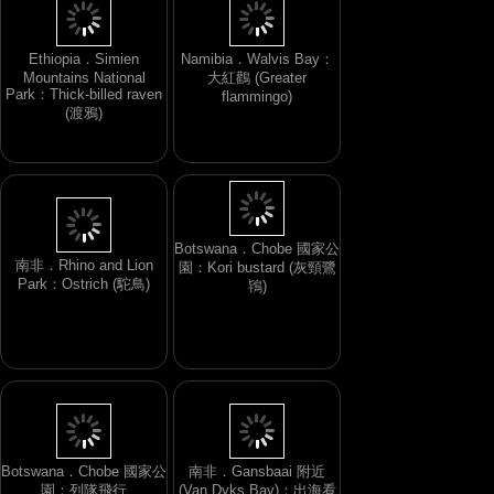
Ethiopia．Simien
Namibia．Walvis Bay：
Mountains National
大紅鸛 (Greater
Park：Thick-billed raven
flammingo)
(渡鴉)
南非．Rhino and Lion
Botswana．Chobe 國家公
Park：Ostrich (駝鳥)
園：Kori bustard (灰頸鷺
鴇)
Botswana．Chobe 國家公