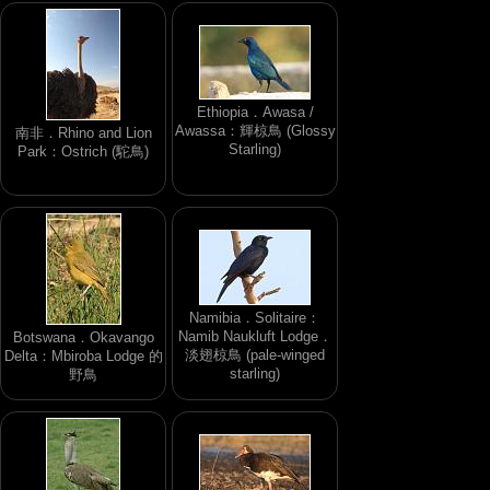
Ethiopia．Awasa /
Awassa：輝椋鳥 (Glossy
南非．Rhino and Lion
Starling)
Park：Ostrich (駝鳥)
Namibia．Solitaire：
Namib Naukluft Lodge．
Botswana．Okavango
淡翅椋鳥 (pale-winged
Delta：Mbiroba Lodge 的
starling)
野鳥