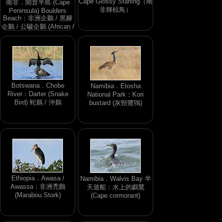
Cape Glossy Starling（南
南非．開普半島 (Cape
非輝椋鳥）
Peninsula) Boulders
Beach：非洲企鵝 / 黑腳
企鵝 / 公驢企鵝 (African /
Black-footed / Jackass
Penguin)
Botswana．Chobe
Namibia．Etosha
River：Darter (Snake
National Park：Kori
Bird) 蛇鵜 / 沖鵜
bustard (灰頸鷺鴇)
Ethiopia．Awasa /
Namibia．Walvis Bay 半
Awassa：非洲禿鸛
天遊船：水上的鸕鶿
(Marabou Stork)
(Cape cormorant)