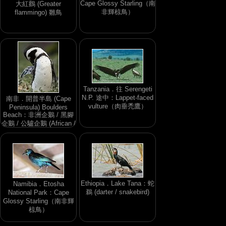
Cape Glossy Starling（南
大紅鸛 (Greater
非輝椋鳥）
flammingo) 雛鳥
Tanzania．往 Serengeti
N.P. 途中：Lappet-faced
南非．開普半島 (Cape
vulture（肉垂禿鷹）
Peninsula) Boulders
Beach：非洲企鵝 / 黑腳
企鵝 / 公驢企鵝 (African /
Black-footed / Jackass
Penguin)
Ethiopia．Lake Tana：蛇
Namibia．Etosha
鵜 (darter / snakebird)
National Park：Cape
Glossy Starling（南非輝
椋鳥）