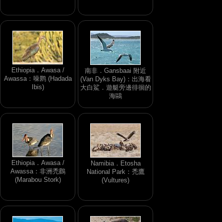
Ethiopia．Awasa /
南非．Gansbaai 附近
Awassa：噪鹮 (Hadada
(Van Dyks Bay)：出海看
Ibis)
大白鯊．遊艇旁邊徘徊的
海鷗
Ethiopia．Awasa /
Namibia．Etosha
Awassa：非洲禿鸛
National Park：禿鷹
(Marabou Stork)
(Vultures)