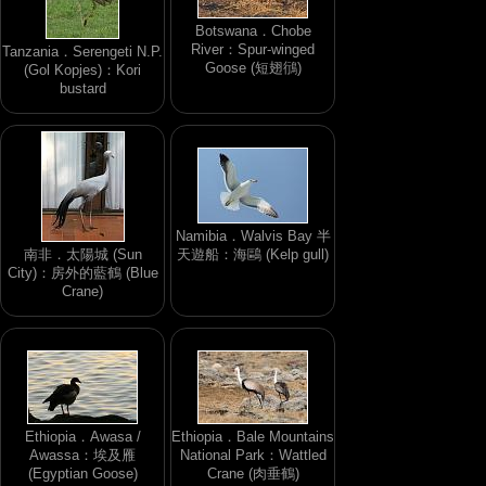
Botswana．Chobe
River：Spur-winged
Tanzania．Serengeti N.P.
Goose (短翅鴴)
(Gol Kopjes)：Kori
bustard
Namibia．Walvis Bay 半
南非．太陽城 (Sun
天遊船：海鷗 (Kelp gull)
City)：房外的藍鶴 (Blue
Crane)
Ethiopia．Awasa /
Ethiopia．Bale Mountains
Awassa：埃及雁
National Park：Wattled
(Egyptian Goose)
Crane (肉垂鶴)