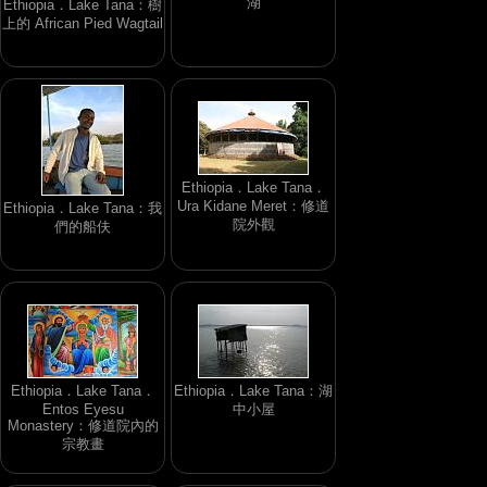
湖
Ethiopia．Lake Tana：樹
上的 African Pied Wagtail
Ethiopia．Lake Tana．
Ura Kidane Meret：修道
Ethiopia．Lake Tana：我
院外觀
們的船伕
Ethiopia．Lake Tana．
Ethiopia．Lake Tana：湖
Entos Eyesu
中小屋
Monastery：修道院內的
宗教畫