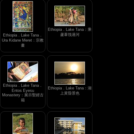
Ethiopia．Lake Tana：乘
蘆葦筏過河
Ethiopia．Lake Tana．
Ura Kidane Meret：宗教
畫
Ethiopia．Lake Tana．
Ethiopia．Lake Tana：湖
Entos Eyesu
上黃昏景色
Monastery：展示聖經古
籍