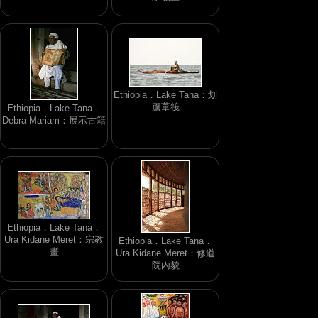
Ethiopia．Lake Tana：划
蘆葦筏
Ethiopia．Lake Tana．
Debra Mariam：展示古籍
Ethiopia．Lake Tana．
Ura Kidane Meret：宗教
Ethiopia．Lake Tana．
畫
Ura Kidane Meret：修道
院內貌