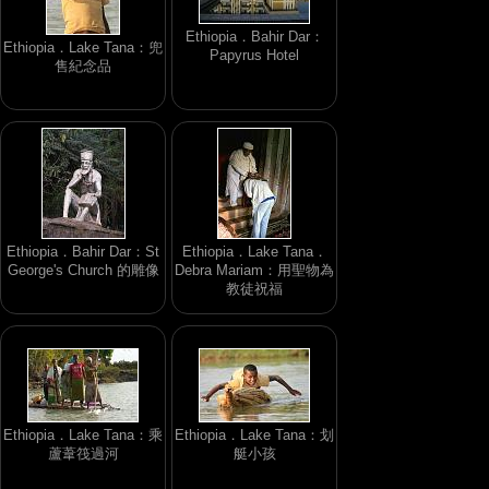
Ethiopia．Bahir Dar：
Ethiopia．Lake Tana：兜
Papyrus Hotel
售紀念品
Ethiopia．Bahir Dar：St
Ethiopia．Lake Tana．
George's Church 的雕像
Debra Mariam：用聖物為
教徒祝福
Ethiopia．Lake Tana：乘
Ethiopia．Lake Tana：划
蘆葦筏過河
艇小孩