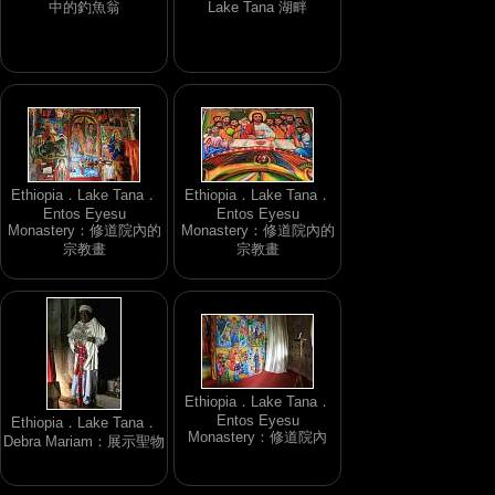
中的釣魚翁
Lake Tana 湖畔
Ethiopia．Lake Tana．
Ethiopia．Lake Tana．
Entos Eyesu
Entos Eyesu
Monastery：修道院內的
Monastery：修道院內的
宗教畫
宗教畫
Ethiopia．Lake Tana．
Entos Eyesu
Ethiopia．Lake Tana．
Monastery：修道院內
Debra Mariam：展示聖物