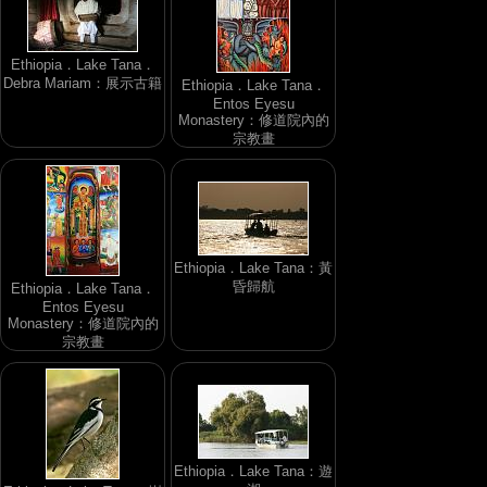
Ethiopia．Lake Tana．
Debra Mariam：展示古籍
Ethiopia．Lake Tana．
Entos Eyesu
Monastery：修道院內的
宗教畫
Ethiopia．Lake Tana：黃
昏歸航
Ethiopia．Lake Tana．
Entos Eyesu
Monastery：修道院內的
宗教畫
Ethiopia．Lake Tana：遊