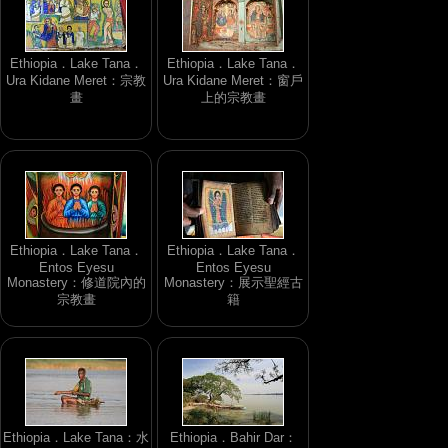
Ethiopia．Lake Tana．
Ethiopia．Lake Tana．
Ura Kidane Meret：宗教
Ura Kidane Meret：窗戶
畫
上的宗教畫
Ethiopia．Lake Tana．
Ethiopia．Lake Tana．
Entos Eyesu
Entos Eyesu
Monastery：修道院內的
Monastery：展示聖經古
宗教畫
籍
Ethiopia．Lake Tana：水
Ethiopia．Bahir Dar：