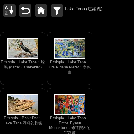
Lake Tana (塔納湖)
Ethiopia．Lake Tana：蛇
Ethiopia．Lake Tana．
鵜 (darter / snakebird)
Ura Kidane Meret：宗教
畫
Ethiopia．Bahir Dar：
Ethiopia．Lake Tana．
Lake Tana 湖畔的竹筏
Entos Eyesu
Monastery：修道院內的
宗教畫