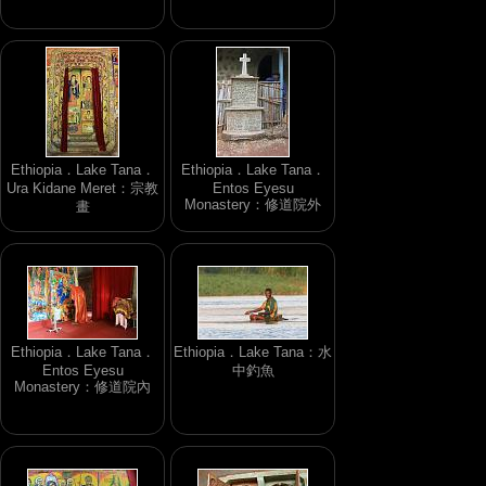
Ethiopia．Lake Tana．
Ethiopia．Lake Tana．
Ura Kidane Meret：宗教
Entos Eyesu
Monastery：修道院外
畫
Ethiopia．Lake Tana．
Ethiopia．Lake Tana：水
Entos Eyesu
中釣魚
Monastery：修道院內