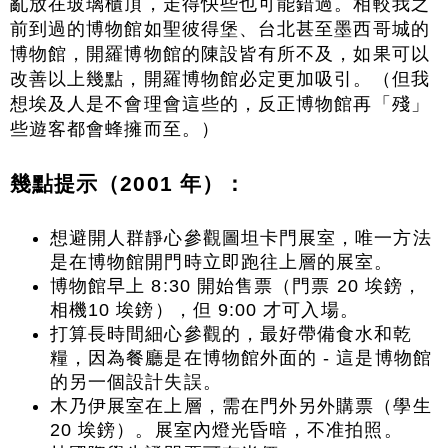
亂放在玻璃櫃頂，走得快些也可能錯過。相較我之
前到過的博物館如聖彼得堡、台北甚至墨西哥城的
博物館，開羅博物館的陳設皆有所不及，如果可以
改善以上幾點，開羅博物館必定更加吸引。（但我
想埃及人是不會理會這些的，反正博物館再「殘」
些遊客都會蜂擁而至。）
幾點提示（2001 年）：
想避開人群靜心參觀圖坦卡門展室，唯一方法
是在博物館開門時立即跑往上層的展室。
博物館早上 8:30 開始售票（門票 20 埃鎊，
相機10 埃鎊），但 9:00 才可入場。
打算長時間細心參觀的，最好帶備食水和乾
糧，因為餐廳是在博物館外面的 - 這是博物館
的另一個設計失誤。
木乃伊展室在上層，需在門外另外購票（學生
20 埃鎊）。展室內燈光昏暗，不准拍照。