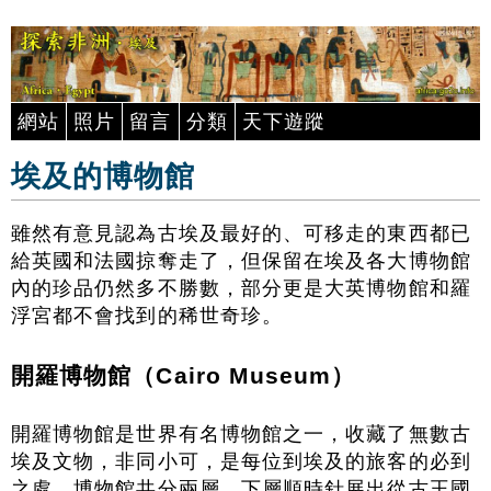
網站
照片
留言
分類
天下遊蹤
埃及的博物館
雖然有意見認為古埃及最好的、可移走的東西都已
給英國和法國掠奪走了，但保留在埃及各大博物館
內的珍品仍然多不勝數，部分更是大英博物館和羅
浮宮都不會找到的稀世奇珍。
開羅博物館（Cairo Museum）
開羅博物館是世界有名博物館之一，收藏了無數古
埃及文物，非同小可，是每位到埃及的旅客的必到
之處。博物館共分兩層，下層順時針展出從古王國