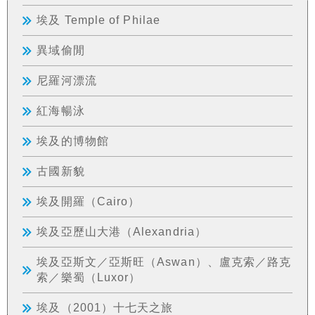
埃及 Temple of Philae
異域偷閒
尼羅河漂流
紅海暢泳
埃及的博物館
古國新貌
埃及開羅（Cairo）
埃及亞歷山大港（Alexandria）
埃及亞斯文／亞斯旺（Aswan）、盧克索／路克
索／樂蜀（Luxor）
埃及（2001）十七天之旅