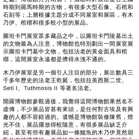
時期到羅馬時期的古物，有很多大型石像、石棺和
石刻等；上層根據主題分成不同展室和展區，有木
乃伊、棺槨和很多較小型的展品。
圖坦卡門展室眾多藏品之中，以圖坦卡門陵墓出土
的文物最為人注意，博物館也特別劃出一間展室展
示圖坦卡門墓中文物，包括法老的黃金面具和棺
槨，這間展室永遠都是擠得水洩不通的。
木乃伊展室是另一個引人注目的部分，展出數具三
千多年歷史的法老王乾屍，包括拉美西斯二世、
Seti I、Tuthmosis II 等著名法老。
開羅博物館參觀過後，我覺得這間博物館果然名不
虛傳，不少展品皆甚有來頭，是任何對古埃及有興
趣的人都不容錯過的。遺憾是博物館裝修陳舊，燈
光不佳，展品擺放得較隨意，有很多展品缺乏介
紹，甚至有些有趣展品如一條鱷魚的木乃伊竟然胡