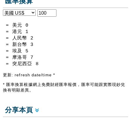
匯率換算
= 美元
0
= 港元
1
= 人民幣
2
= 新台幣
3
= 埃及
5
= 摩洛哥
7
= 突尼西亞
8
更新:
refresh date/time
*
* 匯率換算根據網上免費財經匯率報價，匯率可能跟實際現鈔兌
換有明顯差異。
分享本頁