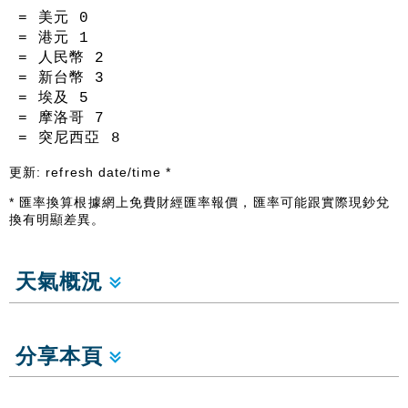
= 美元
0
= 港元
1
= 人民幣
2
= 新台幣
3
= 埃及
5
= 摩洛哥
7
= 突尼西亞
8
更新:
refresh date/time
*
* 匯率換算根據網上免費財經匯率報價，匯率可能跟實際現鈔兌
換有明顯差異。
天氣概況
分享本頁