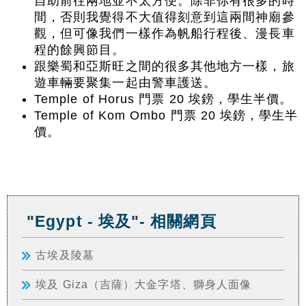
自助前往兩地並不太方便。除非你有很多的時
間，否則我覺得不大值得刻意到這兩間神廟參
觀，但可像我們一樣作為帆船行程後、漫長車
程的餘興節目。
跟樂蜀和亞斯旺之間的很多其他地方一樣，旅
遊車輛要聚集一起由警車護送。
Temple of Horus 門票 20 埃鎊，學生半價。
Temple of Kom Ombo 門票 20 埃鎊，學生半
價。
"Egypt - 埃及"- 相關網頁
古埃及陵墓
埃及 Giza（吉薩）大金字塔、獅身人面像