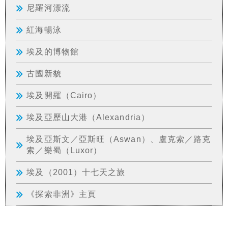
尼羅河漂流
紅海暢泳
埃及的博物館
古國新貌
埃及開羅（Cairo）
埃及亞歷山大港（Alexandria）
埃及亞斯文／亞斯旺（Aswan）、盧克索／路克
索／樂蜀（Luxor）
埃及（2001）十七天之旅
《探索非洲》主頁