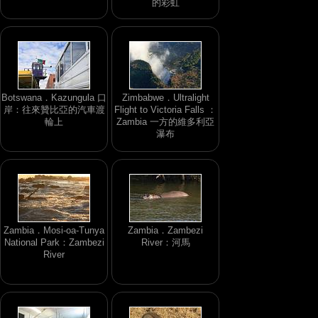
的彩虹
Botswana．Kazungula 口
Zimbabwe．Ultralight
岸：往來贊比亞的汽車渡
Flight to Victoria Falls ：
輪上
Zambia 一方的維多利亞
瀑布
Zambia．Mosi-oa-Tunya
Zambia．Zambezi
National Park：Zambezi
River：河馬
River