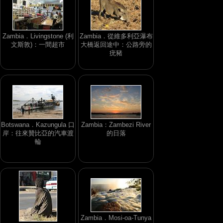
Zambia．Livingstone (利
Zambia．從維多利亞瀑布
文斯敦)：一間超市
大橋返回途中：公路旁的
疣豬
Botswana．Kazungula 口
Zambia：Zambezi River
岸：往來贊比亞的汽車渡
的日落
輪
Zambia．Mosi-oa-Tunya