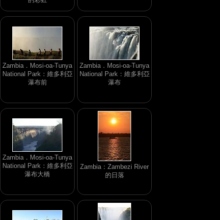
Zambia．Mosi-oa-Tunya
Zambia．Mosi-oa-Tunya
National Park：維多利亞
National Park：維多利亞
瀑布前
瀑布
Zambia．Mosi-oa-Tunya
National Park：維多利亞
Zambia：Zambezi River
瀑布大橋
的日落