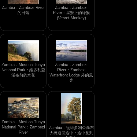
Zambia：Zambezi River
Zambia．Zambezi
的日落
River：屋簷上的綠猴
(Vervet Monkey)
Zambia．Mosi-oa-Tunya
Zambia．Zambezi
National Park：維多利亞
River：Zambezi
瀑布前的水花
Waterfront Lodge 外的風
光
Zambia．Mosi-oa-Tunya
National Park：Zambezi
Zambia．從維多利亞瀑布
River
大橋返回途中：途中見到