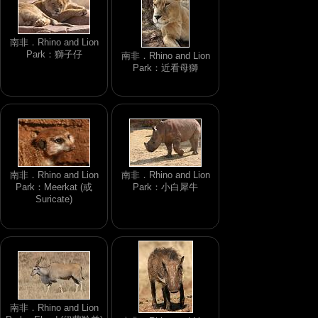
南非．Rhino and Lion
Park：獅子仔
南非．Rhino and Lion
Park：近看母獅
南非．Rhino and Lion
南非．Rhino and Lion
Park：Meerkat (或
Park：小白犀牛
Suricate)
南非．Rhino and Lion