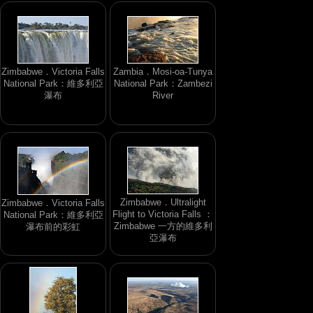
Zimbabwe．Victoria Falls
Zambia．Mosi-oa-Tunya
National Park：維多利亞
National Park：Zambezi
瀑布
River
Zimbabwe．Ultralight
Zimbabwe．Victoria Falls
Flight to Victoria Falls ：
National Park：維多利亞
Zimbabwe 一方的維多利
瀑布前的彩虹
亞瀑布