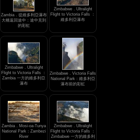
Zimbabwe．Ultralight
Flight to Victoria Falls ：
Zambia．從維多利亞瀑布
維多利亞瀑布
大橋返回途中：途中見到
的彩虹
Zimbabwe．Ultralight
Flight to Victoria Falls ：
Zimbabwe．Victoria Falls
Zambia 一方的維多利亞
National Park：維多利亞
瀑布
瀑布前的彩虹
Zambia．Mosi-oa-Tunya
Zimbabwe．Ultralight
National Park：Zambezi
Flight to Victoria Falls ：
River
Zimbabwe 一方的維多利