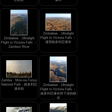
Zimbabwe．Ultralight
Flight to Victoria Falls ：
Zimbabwe．Ultralight
遙望維多利亞瀑布
Flight to Victoria Falls ：
Zambezi River
Zambia．Mosi-oa-Tunya
National Park：維多利亞
Zimbabwe．Ultralight
瀑布前
Flight to Victoria Falls ：
維多利亞瀑布與下游的峽
谷