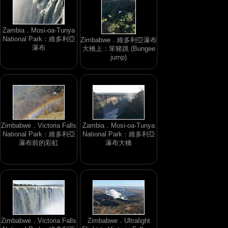
Zambia．Mosi-oa-Tunya
National Park：維多利亞
Zimbabwe．維多利亞瀑布
瀑布
大橋上：笨豬跳 (Bungee
jump)
Zimbabwe．Victoria Falls
Zambia．Mosi-oa-Tunya
National Park：維多利亞
National Park：維多利亞
瀑布前的彩虹
瀑布大橋
Zimbabwe．Victoria Falls
Zimbabwe．Ultralight