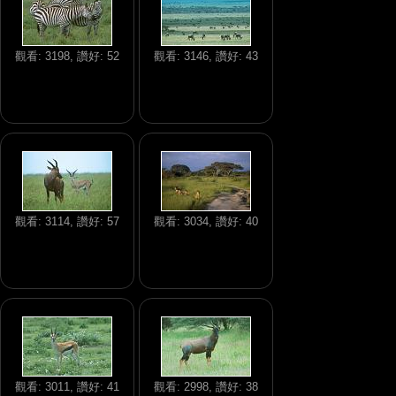
觀看: 3198, 讚好: 52
觀看: 3146, 讚好: 43
觀看: 3114, 讚好: 57
觀看: 3034, 讚好: 40
觀看: 3011, 讚好: 41
觀看: 2998, 讚好: 38