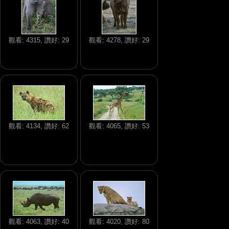
觀看: 4315, 讚好: 29
觀看: 4278, 讚好: 29
觀看: 4134, 讚好: 62
觀看: 4065, 讚好: 53
觀看: 4063, 讚好: 40
觀看: 4020, 讚好: 80