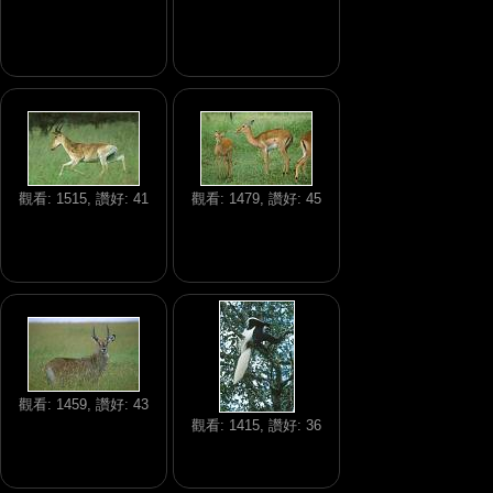
觀看: 1515, 讚好: 41
觀看: 1479, 讚好: 45
觀看: 1459, 讚好: 43
觀看: 1415, 讚好: 36