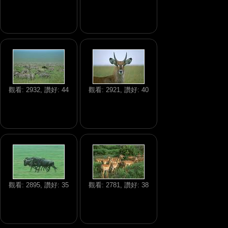
觀看: 2932, 讚好: 44
觀看: 2921, 讚好: 40
觀看: 2895, 讚好: 35
觀看: 2781, 讚好: 38