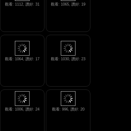
觀看: 1112, 讚好: 31
觀看: 1065, 讚好: 19
觀看: 1064, 讚好: 17
觀看: 1030, 讚好: 23
觀看: 1006, 讚好: 24
觀看: 996, 讚好: 20