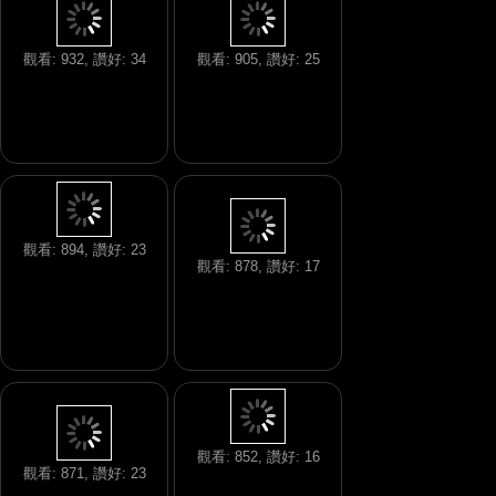
觀看: 932, 讚好: 34
觀看: 905, 讚好: 25
觀看: 878, 讚好: 17
觀看: 894, 讚好: 23
觀看: 871, 讚好: 23