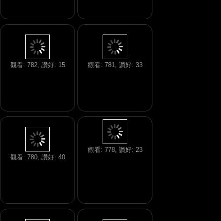
觀看: 782, 讚好: 15
觀看: 781, 讚好: 33
觀看: 778, 讚好: 23
觀看: 780, 讚好: 40