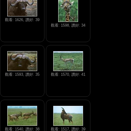
觀看: 1626, 讚好: 39
觀看: 1598, 讚好: 34
觀看: 1593, 讚好: 35
觀看: 1570, 讚好: 41
觀看: 1540, 讚好: 38
觀看: 1517, 讚好: 39