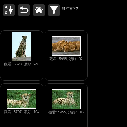
野生動物
觀看: 5968, 讚好: 92
觀看: 6628, 讚好: 240
觀看: 5707, 讚好: 104
觀看: 5455, 讚好: 106