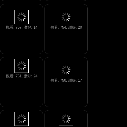
觀看: 757, 讚好: 14
觀看: 754, 讚好: 20
觀看: 751, 讚好: 24
觀看: 750, 讚好: 17