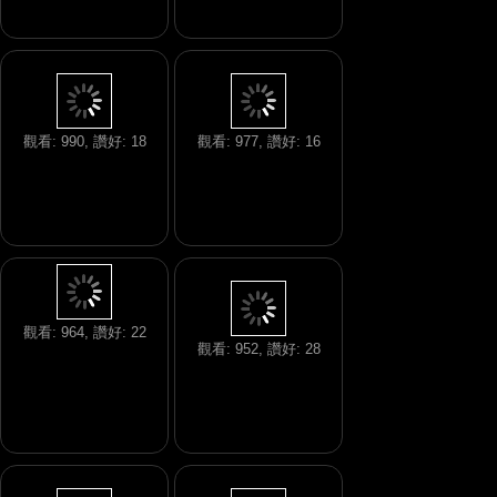
觀看: 990, 讚好: 18
觀看: 977, 讚好: 16
觀看: 952, 讚好: 28
觀看: 964, 讚好: 22