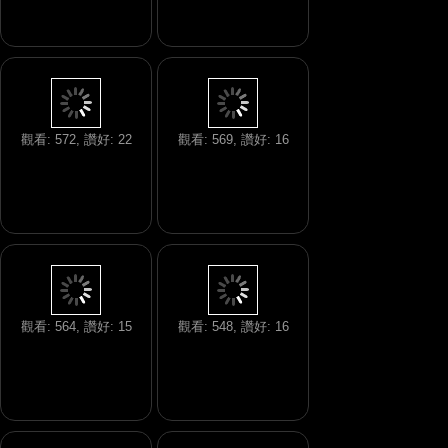
觀看: 572, 讚好: 22
觀看: 569, 讚好: 16
觀看: 564, 讚好: 15
觀看: 548, 讚好: 16