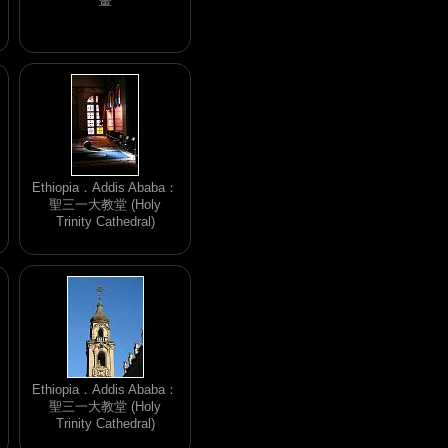
畫
Ethiopia．Addis Ababa：
聖三一大教堂 (Holy
Trinity Cathedral)
Ethiopia．Addis Ababa：
聖三一大教堂 (Holy
Trinity Cathedral)