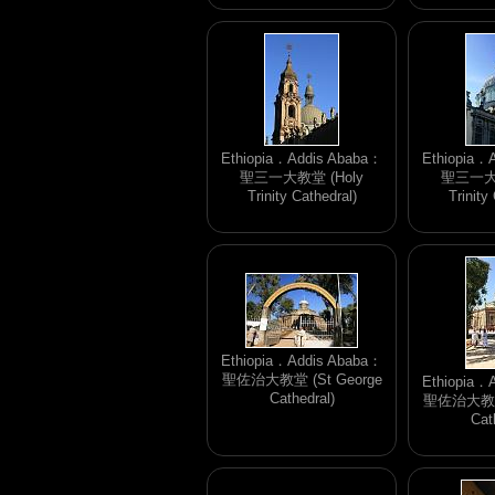
Ethiopia．Addis Ababa：
Ethiopia．
聖三一大教堂 (Holy
聖三一大教
Trinity Cathedral)
Trinity
Ethiopia．Addis Ababa：
聖佐治大教堂 (St George
Ethiopia．
Cathedral)
聖佐治大教堂 
Cat