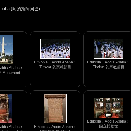
 Ababa (阿的斯阿貝巴)
Ethiopia．Addis Ababa：
Ethiopia．Addis Ababa：
Timkat 的宗教節目
Timkat 的宗教節目
Addis Ababa：
12 Monument
Ethiopia．Addis Ababa：
國立博物館
Addis Ababa：
Ethiopia．Addis Ababa：