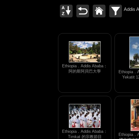
Addis
Ethiopia．Addis Ababa：
阿的斯阿貝巴大學
Ethiopia．
Yekatit 
Ethiopia．Addis Ababa：
Ethiopia．
Timkat 的宗教節目