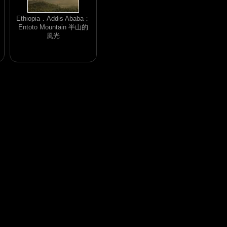
Ethiopia．Addis Ababa：
Entoto Mountain 半山的
風光