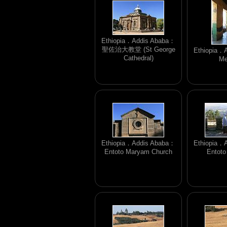
Ethiopia．Addis Ababa：
聖佐治大教堂 (St George
Ethiopia．
Cathedral)
Me
Ethiopia．Addis Ababa：
Ethiopia．
Entoto Maryam Church
Entoto