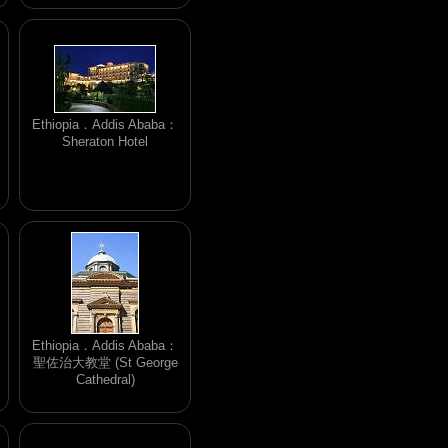
Ethiopia．Addis Ababa：
Sheraton Hotel
Ethiopia．Addis Ababa：
聖佐治大教堂 (St George
Cathedral)