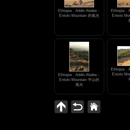
Ethiopia．Addis Ababa：
Ethiopia．
Entoto Mountain 的風光
Entoto M
Ethiopia．
Entoto M
Ethiopia．Addis Ababa：
Entoto Mountain 半山的
風光