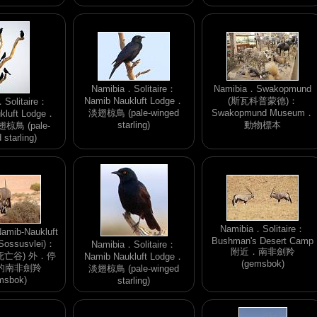
Namibia．Solitaire：
Namibia．Swakopmund
Namib Naukluft Lodge．
(斯瓦科普蒙德)：
．Solitaire：
淡翅椋鳥 (pale-winged
Swakopmund Museum．
kluft Lodge．
starling)
動物標本
鳥 (pale-
 starling)
Namibia．Solitaire：
amib-Naukluft
Bushman's Desert Camp
ssusvlei)：
Namibia．Solitaire：
附近．南非劍羚
 (死亡谷) 外．停
Namib Naukluft Lodge．
(gemsbok)
的南非劍羚
淡翅椋鳥 (pale-winged
msbok)
starling)