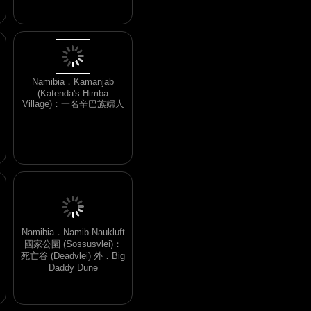
Namibia．Kamanjab
(Katenda's Himba
Village)：一名辛巴族婦人
Namibia．Namib-Naukluft
國家公園 (Sossusvlei)：
死亡谷 (Deadvlei) 外．Big
Daddy Dune