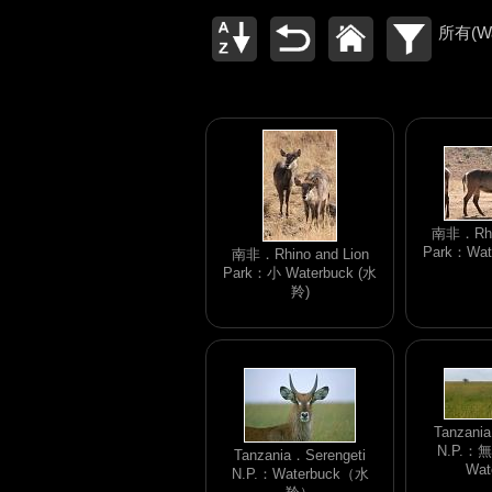
所有(Wa
南非．Rhin
Park：Wat
南非．Rhino and Lion
Park：小 Waterbuck (水
羚)
Tanzani
N.P.
Tanzania．Serengeti
Wat
N.P.：Waterbuck（水