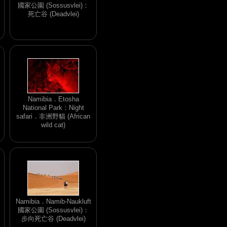
國家公園 (Sossusvlei)：
死亡谷 (Deadvlei)
Namibia．Etosha
National Park：Night
safari．非洲野貓 (African
wild cat)
Namibia．Namib-Naukluft
國家公園 (Sossusvlei)：
步向死亡谷 (Deadvlei)