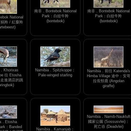
南非．Bontebok National
南非．Bontebok National
Park：白紋牛羚
Park：白紋牛羚
ok National
(bontebok)
(bontebok)
紅狷羚 / 紅麋羚
artebeest)
a．Khorixas
Namibia．Spitzkoppe：
Namibia．前往 Katenda's
ppe 往 Etosha
Pale-winged starling
Himba Village 途中：安哥
)：走進酒店的跳
拉長頸鹿 (Angolan
ringbok)
giraffe)
Namibia．Namib-Naukluft
國家公園 (Sossusvlei)：
a．Etosha
死亡谷 (Deadvlei)
 Park：Banded
Namibia．Kamanjab：