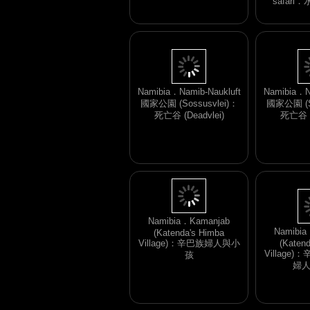
safar
Namibia．Namib-Naukluft
Namibia．N
國家公園 (Sossusvlei)：
國家公園 (So
死亡谷 (Deadvlei)
死亡谷 (D
Namibia
Namibia．Kamanjab
(Katen
Village
(Katenda's Himba
Village)：辛巴族婦人與小
婦
孩