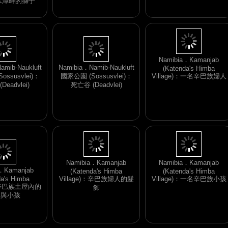
i．水潭畔的獅子
amib-Naukluft
Namibia．Namib-Naukluft
ssusvlei)：
國家公園 (Sossusvlei)：
Namibia．Kamanjab
eadvlei)
死亡谷 (Deadvlei)
(Katenda's Himba
Village)：一名辛巴族婦人
．Kamanjab
da's Himba
Namibia．Kamanjab
Namibia．Kamanjab
)：辛巴族土屋內的
(Katenda's Himba
(Katenda's Himba
人與小孩
Village)：辛巴族婦人的髮
Village)：一名辛巴族小孩
飾