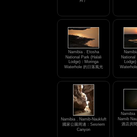
羚）
Namibia．Etosha
Namibi
National Park (Halali
National 
Lodge)：Moringa
Lodge)
Waterhole 的日落風光
Waterh
Namibia
Namib Nau
Namibia．Namib-Naukluft
酒店房
國家公園周邊：Sesriem
Canyon