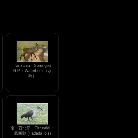
Tanzania．Serengeti
N.P.：Waterbuck（水
羚）
南非西北部．Citrusdal：
鳳頭䴉 (Hadada ibis)