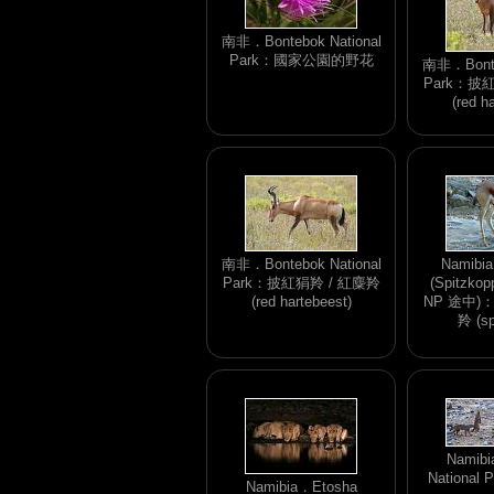
南非．Bontebok National
Park：國家公園的野花
南非．Bonteb
Park：披
(red h
南非．Bontebok National
Namibi
Park：披紅狷羚 / 紅麋羚
(Spitzko
(red hartebeest)
NP 途中
羚 (sp
Namibi
National
Namibia．Etosha