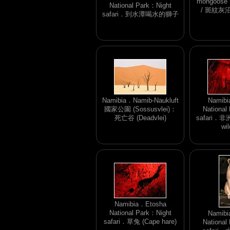
mongoose
National Park：Night
/ 斑紋灰沼
safari．到水潭喝水的獅子
Namibia．Namib-Naukluft
Namibi
國家公園 (Sossusvlei)：
National
死亡谷 (Deadvlei)
safari．非洲
wil
Namibia．Etosha
National Park：Night
Namibi
safari．草兔 (Cape hare)
National