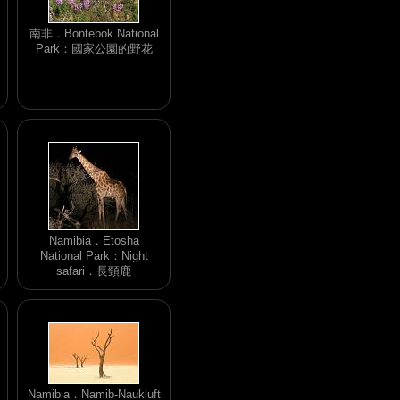
南非．Bontebok National
Park：國家公園的野花
Namibia．Etosha
National Park：Night
safari．長頸鹿
Namibia．Namib-Naukluft