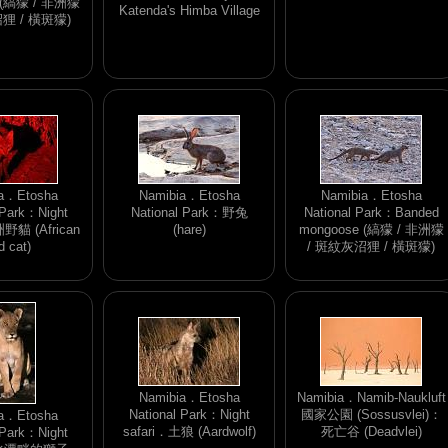
 (縞獴 / 非洲獴
Katenda's Himba Village
狸 / 橫斑獴)
a．Etosha
Namibia．Etosha
Namibia．Etosha
 Park：Night
National Park：野兔
National Park：Banded
野貓 (African
(hare)
mongoose (縞獴 / 非洲獴
d cat)
/ 斑紋灰沼狸 / 橫斑獴)
Namibia．Etosha
Namibia．Namib-Naukluft
National Park：Night
國家公園 (Sossusvlei)：
a．Etosha
safari．土狼 (Aardwolf)
死亡谷 (Deadvlei)
 Park：Night