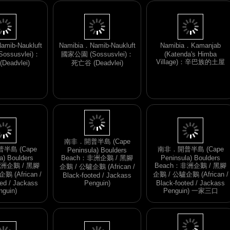
amib-Naukluft
Namibia．Namib-Naukluft
Namibia．Kamanjab
ssusvlei)：
國家公園 (Sossusvlei)：
(Katenda's Himba
Village)：辛巴族的土屋
eadvlei)
死亡谷 (Deadvlei)
半島 (Cape
南非．開普半島 (Cape
a) Boulders
Peninsula) Boulders
南非．開普半島 (Cape
非洲企鵝 / 黑腳
Beach：非洲企鵝 / 黑腳
Peninsula) Boulders
 (African /
企鵝 / 公驢企鵝 (African /
Beach：非洲企鵝 / 黑腳
ted / Jackass
Black-footed / Jackass
企鵝 / 公驢企鵝 (African /
nguin)
Penguin) 一家三口
Black-footed / Jackass
Penguin)