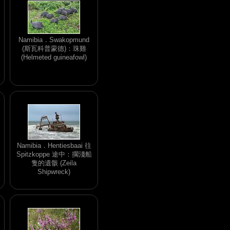
Namibia．Swakopmund
(斯瓦科普蒙德)：珠雞
(Helmeted guineafowl)
Namibia．Hentiesbaai 往
Spitzkoppe 途中：擱淺船
隻的遺骸 (Zeila
Shipwreck)