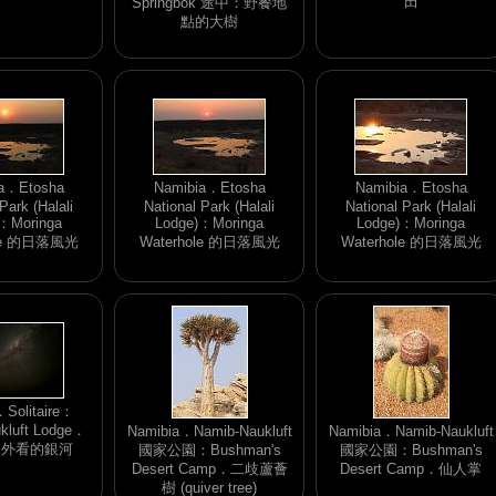
田
Springbok 途中：野餐地
點的大樹
a．Etosha
Namibia．Etosha
Namibia．Etosha
Park (Halali
National Park (Halali
National Park (Halali
：Moringa
Lodge)：Moringa
Lodge)：Moringa
ole 的日落風光
Waterhole 的日落風光
Waterhole 的日落風光
．Solitaire：
kluft Lodge．
Namibia．Namib-Naukluft
Namibia．Namib-Naukluft
間外看的銀河
國家公園：Bushman's
國家公園：Bushman's
Desert Camp．二歧蘆薈
Desert Camp．仙人掌
樹 (quiver tree)