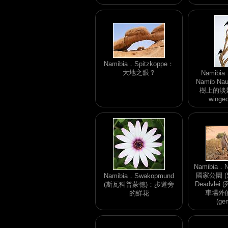
Namibia．Spitzkoppe：
大地之眼？
Namibia
Namib Nau
樹上的淡翅椋
winged
Namibia．N
國家公園 (So
Namibia．Swakopmund
Deadvlei
(斯瓦科普蒙德)：步道旁
車場外
的鮮花
(ge